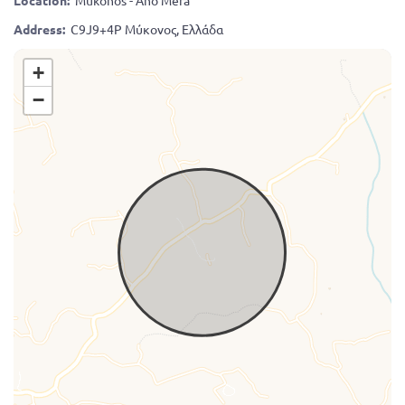
Location:
Mukonos - Ano Mera
Address:
C9J9+4P Μύκονος, Ελλάδα
+
−