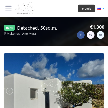
# Code
1.300
Detached, 50sq.m.
Rent
Mukonos - Ano Mera