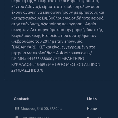
περιοχή της Αττικής (Νότια και Βόρεια Προάστια,
κέντρο Αθήνας), είμαστε στη διάθεση όλων όσοι
έχουν ανάγκη να επικοινωνήσουν με έμπιστους και
καταρτισμένους Συμβούλους για οτιδήποτε αφορά
στην επένδυση, αξιοποίηση και αγοραπωλησία
ακινήτων. Λειτουργούμε υπό την μορφή Ιδιωτικής
Κεφαλαιουχικής Εταιρείας, που συστήθηκε τον
Φεβρουάριο του 2017 με την επωνυμία
"DREAMYARD IKE" και είναι εγγεγραμμένη στα
μητρώα ως ακολούθως: Α.Φ.Μ.: 800808408 /
Γ.Ε.ΜΗ.: 141535638000 / ΕΠΙΜΕΛΗΤΗΡΙΟ
ΚΥΚΛΑΔΩΝ: 46469 / ΜΗΤΡΩΟ ΜΕΣΙΤΩΝ ΑΣΤΙΚΩΝ
ΣΥΜΒΑΣΕΩΝ: 378
Contact
Links
Μύκονος 846 00, Ελλάδα
Home