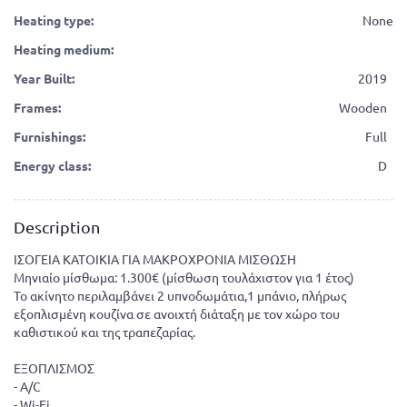
Heating type:
None
Heating medium:
Year Built:
2019
Frames:
Wooden
Furnishings:
Full
Energy class:
D
Description
ΙΣΟΓΕΙΑ ΚΑΤΟΙΚΙΑ ΓΙΑ ΜΑΚΡΟΧΡΟΝΙΑ ΜΙΣΘΩΣΗ
Μηνιαίο μίσθωμα: 1.300€ (μίσθωση τουλάχιστον για 1 έτος)
Το ακίνητο περιλαμβάνει 2 υπνοδωμάτια,1 μπάνιο, πλήρως
εξοπλισμένη κουζίνα σε ανοιχτή διάταξη με τον χώρο του
καθιστικού και της τραπεζαρίας.
ΕΞΟΠΛΙΣΜΟΣ
- A/C
- Wi-Fi