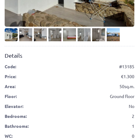
Details
Code:
#13185
Price:
1.300
Area:
50sq.m.
Floor:
Ground floor
Elevator:
No
Bedrooms:
2
Bathrooms:
1
WC:
0